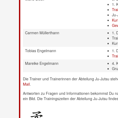
1. 
Tra
Ju-
Kur
Gew
Carmen Müllerthann
1. 
Tra
Kur
Tobias Engelmann
1. 
Tra
Mareike Engelmann
4. 
Gru
Die Trainer und Trainerinnen der Abteilung Ju-Jutsu stehe
Mail
.
Antworten zu Fragen und Informationen bekommst Du natü
ein Bild. Die Trainingszeiten der Abteilung Ju-Jutsu find