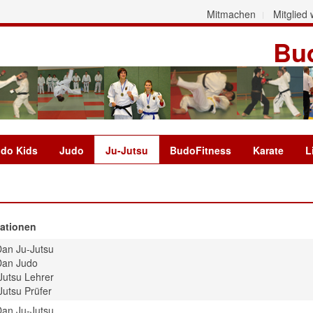
Mitmachen
Mitglied
Bud
do Kids
Judo
Ju-Jutsu
BudoFitness
Karate
L
kationen
Dan Ju-Jutsu
Dan Judo
Jutsu Lehrer
Jutsu Prüfer
Dan Ju-Jutsu