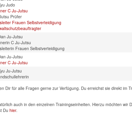
Kyu Judo
iner C Ju-Jutsu
Jutsu Prüfer
sleiter Frauen Selbstverteidigung
altschutzbeauftragter
Dan Ju-Jutsu
inerin C Ju-Jutsu
sleiterin Frauen Selbstverteidigung
Dan Ju-Jutsu
iner C Ju-Jutsu
Kyu Ju-Jutsu
ndschullehrerin
n Dir für alle Fragen gerne zur Verfügung. Du erreichst sie direkt im T
rlich auch in den einzelnen Trainingseinheiten. Hierzu möchten wir D
est Du
hier
.