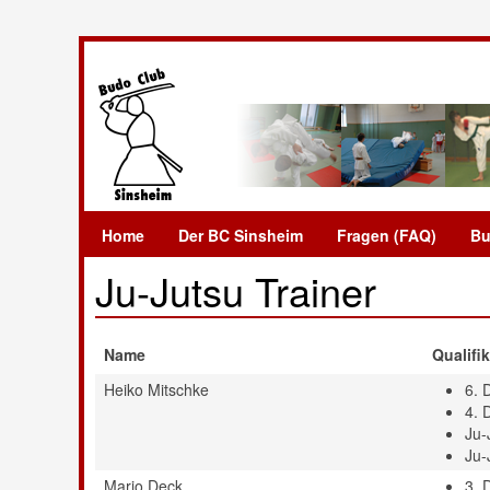
Home
Der BC Sinsheim
Fragen (FAQ)
Bu
Ju-Jutsu Trainer
Name
Qualifi
Heiko Mitschke
6. 
4. 
Ju-
Ju-
Mario Deck
3. 