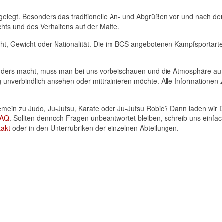
gelegt. Besonders das traditionelle An- und Abgrüßen vor und nach de
chts und des Verhaltens auf der Matte.
, Gewicht oder Nationalität. Die im BCS angebotenen Kampfsportarten 
ers macht, muss man bei uns vorbeischauen und die Atmosphäre auf si
g unverbindlich ansehen oder mittrainieren möchte. Alle Informationen 
in zu Judo, Ju-Jutsu, Karate oder Ju-Jutsu Robic? Dann laden wir Dic
FAQ
. Sollten dennoch Fragen unbeantwortet bleiben, schreib uns einfa
takt
oder in den Unterrubriken der einzelnen Abteilungen.