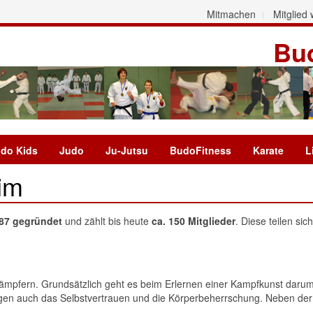
Mitmachen
Mitglied
Bud
do Kids
Judo
Ju-Jutsu
BudoFitness
Karate
L
im
987 gegründet
und zählt bis heute
ca. 150 Mitglieder
. Diese teilen sic
mpfern. Grundsätzlich geht es beim Erlernen einer Kampfkunst darum, 
eigen auch das Selbstvertrauen und die Körperbeherrschung. Neben de